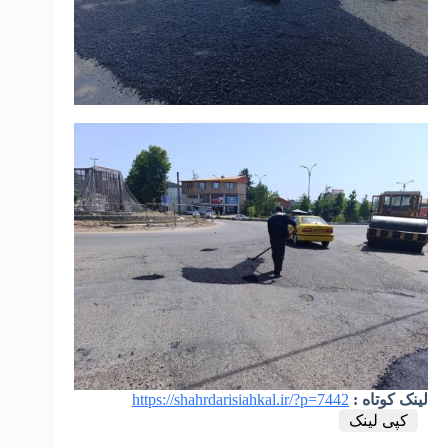
لینک کوتاه :
https://shahrdarisiahkal.ir/?p=7442
کپی لینک