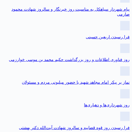
که
به
یام شهردار سیاهکل به مناسبت روز خبرنگار و سالروز شهادت محمود
سامانه
ارمی
مدیریت
ارتباط
مردمی
۱۳۷
را رسیدن اربعین حسینی
مجهز
گردید
وز فناوری اطلاعات و روز بزرگداشت حکیم محمد بن موسی خوارزمی
ماز بر پیکر امام مجاهد شهید با حضور میلیونی مردم و مسئولان
وز شهرداری‌ها و دهیاری‌ها
را رسیدن روز قوه قضاییه و سالروز شهادت آیت‌الله دکتر بهشتی