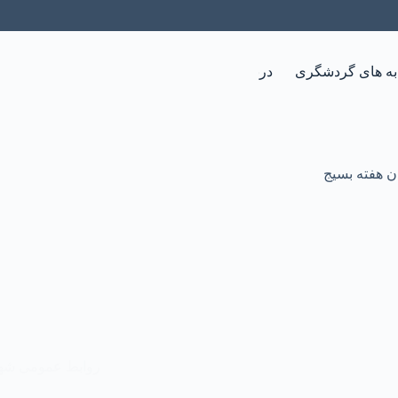
به های گردشگری
درباره سیاهکل
شورای اسلامی شهر
قو
ن هفته بسیج
روابط عمومی شه