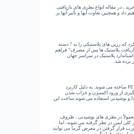
ید ، در مقاله انواع بطری های بازیافتی
اد و همچنین تفاوت آنها و تأثیر آنها بر
در سال 1988 ، انجمن صنعت پلاستیک سیستم شناسایی رزین (RIC) را معرفی کرد که رزین های پلاستیکی را به 7 دسته
ازیافت پلاستیک ها پس از مصرف” فراهم
ات جزئی ، RIC به عنوان طبقه بندی استاندارد پلاستیک در سراسر جهان
 برده شد.
بطری های پلاستیکی که به گروه شماره یک تعلق دارند از پلی اتیلن ترفتالات یا PET ساخته می شوند. به دلیل کاربرد
جلوگیری از ورود اکسیژن و خراب شدن
ا و نوشیدنی استفاده می شوند.ساخت این
مورد استفاده قرار گرفت ، معمولاً در بطری های نوشیدنی ، ظروف
افت می شوند. پلاستیک های PET شفاف به طور کلی ایمن در نظر گرفته می شوند، اما
صورت قرار گرفتن در معرض گرما می توانند
د استفاده قرار گیرد.