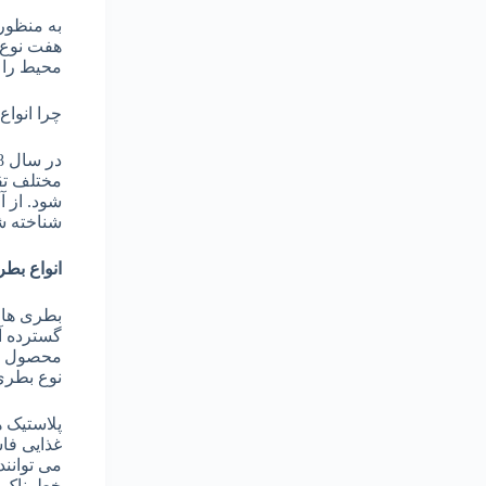
به منظور 
هفت نوع م
محیط را 
چرا انواع
مختلف تق
شناخته ش
انواع بطر
گسترده آن
محصول در
نوع بطری 
می توانند
خطرناک با