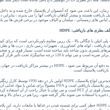
مان، این باعث می شود که آنتیموان از پلاستیک خارج شده و به داخل ما
ل بازیافت هستند و بیشتر گیاهان بازیافت آنها را می پذیرند ، بنابراین
تلف بطری های بازیافتی
: HDPE
 پلی اتیلن با چگالی بالا – یک رزین مقاوم باورنکردنی است که برای کی
ازیافت ، لوله های کشاورزی ، تجهیزات زمین بازی ، درب ها و بطری 
 می تواند تا 120 درجه سانتیگراد تحت تأثیر قرار گیرد بدون اینکه مشکلی برایش بوجود بیاید.
تا آنجا که به دفع آن مربوط می شود ، HDPE در بیشتر مر
 بازیافت پلاستیک است.
متداول ترین پلاستیک بازیافتی است و FDA معمولاً برای 
، HDPE بسیار قوی تر از PET است و می توان با خیال راحت از آن 
ذخیره یا استفاده می شوند بکار گرفته شود، زیرا هم در دمای بالا و هم
محصولات HDPE خطر کمی برای شسته شدن در غذاها یا مایعات دارند. ای
ولات تمیز کننده ، بطری های شستشوی بدن و محصولات مشابه خواه