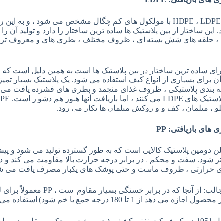
بر خلاف HDPE ، LDPE با مولکول های کم چگال مشخص می شود ، و ب
این ساختار از بین پلاستیک ها ساده ترین ساختار را دارد و تولید آن ر
 ، حلقه های شش بسته ای ، ظروف مختلف ، بطری های و معروف ترین آ
L دارای ساده ترین ساختار در بین پلاستیک ها است به همین دلیل است که 
ته بندی پلاستیکی ، ظروف غذای منجمد و بطری های فشرده یافت می ش
ابلو ، مبلمان ، کف و و روکش مبلمان ها بکار می رود.
ی های بازیافتی
: PP
لن دومین پلاستیک کالایی است که به طور گسترده تولید می شود و پیش
ر شود. سفت و محکم ، در برابر درجه حرارت بالا مقاومت می کند و
ی حرارتی ، ظروف ماست و حتی پوشک های یکبار مصرف یافت می ش
واقعیت جالب: از آنجا که در برا
 می دهد از 1 تا 180 درجه جمع یا خم شود) استفاده می شود.
PP در سال 1951 در یک شرکت نفتی کشف شد ، سخت ، محکم و مقاوم در بر