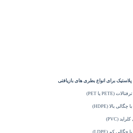
لاستیک برای انواع بطری های بازیافتی
لات (PETE یا PET)
 چگالی بالا (HDPE)
راید (PVC)
ا چگالی کم (LDPE)