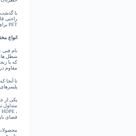
با گذشت ز
راحتی قاب
PET برای لباس های زمستانی ، مبلمان و الیاف موجود در برخی فرش ها نیز بازیافت می شوند.
انواع مخ
نام فنی –
سطل های ب
مقاوم در برابر ضربه است و
پلیمرهای
فضای باز 
ظروف محص