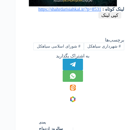
لینک کوتاه :
https://shahrdarisiahkal.ir/?p=8531
کپی لینک
برچسب‌ها
#
شهرداری سیاهکل
#
شورای اسلامی سیاهکل
به اشتراک بگذارید
بعدی
سالروز ازدواج