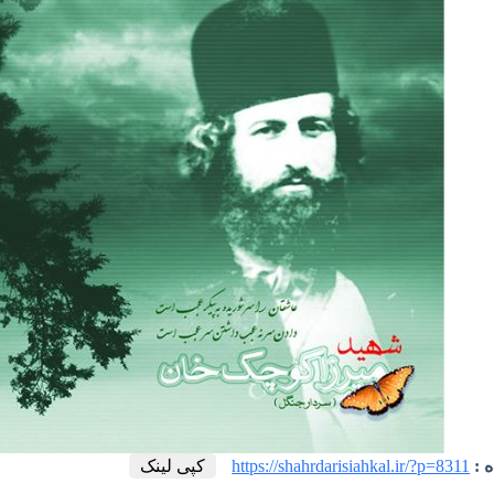
ه :
https://shahrdarisiahkal.ir/?p=8311
کپی لینک